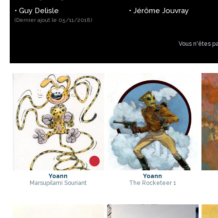
•
Guy Delisle
•
Jérôme Jouvray
(Dernier ajout le 05/11/2018)
Vous n'êtes p
Yoann
Yoann
Marsupilami Souriant
The Rocketeer 1