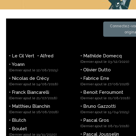
Connectez-vou
origin
•
Le Cil Vert
•
Alfred
•
Mathilde Domecq
(Dernier ajout le 03/12/2020)
•
Yoann
•
Olivier Dutto
(Dernier ajout le 12/08/2025)
•
Nicolas de Crécy
•
Fabrice Erre
(Dernier ajout le 14/08/2018)
(Dernier ajout le 27/06/2026)
•
Franck Biancarelli
•
Benoit Feroumont
(Dernier ajout le 21/07/2018)
(Dernier ajout le 01/08/2018)
•
Matthieu Blanchin
•
Bruno Gazzotti
(Dernier ajout le 16/08/2018)
(Dernier ajout le 15/04/2025)
•
Blutch
•
Pascal Gros
(Dernier ajout le 08/11/2018)
•
Boulet
•
Pascal Jousselin
(Dernier ajout le 19/11/2020)