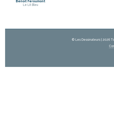
Benoit Feroumont
Le Lit Bleu
© Les Dessinateurs | 2026 T
Con