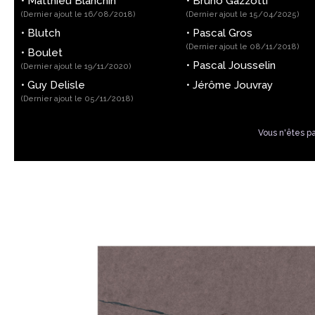
•
Matthieu Blanchin
•
Bruno Gazzotti
(Dernier ajout le 16/08/2018)
(Dernier ajout le 15/04/2025)
•
Blutch
•
Pascal Gros
(Dernier ajout le 08/11/2018)
•
Boulet
•
Pascal Jousselin
(Dernier ajout le 19/11/2020)
•
Guy Delisle
•
Jérôme Jouvray
(Dernier ajout le 05/11/2018)
Vous n'êtes p