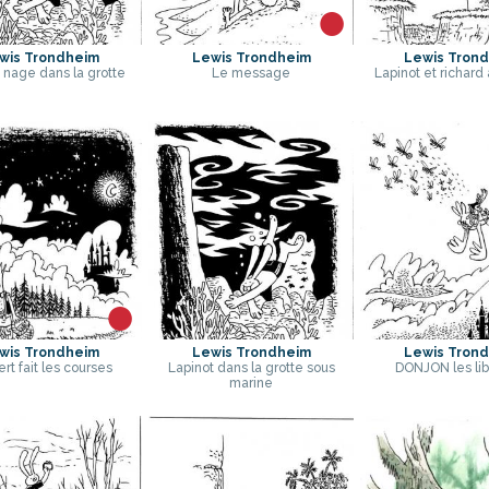
wis Trondheim
Lewis Trondheim
Lewis Tron
 nage dans la grotte
Le message
Lapinot et richard à
wis Trondheim
Lewis Trondheim
Lewis Tron
rt fait les courses
Lapinot dans la grotte sous
DONJON les lib
marine