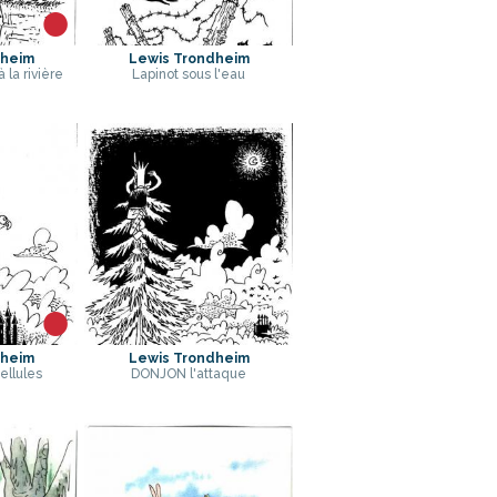
dheim
Lewis Trondheim
 la rivière
Lapinot sous l'eau
dheim
Lewis Trondheim
ellules
DONJON l'attaque