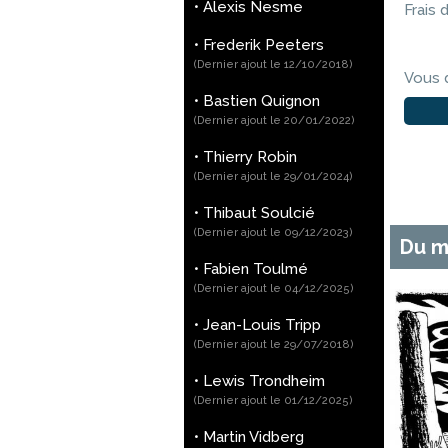
•
Alexis Nesme
Frais 
•
Frederik Peeters
(Dernier ajout le 12/10/2018)
Vous 
•
Bastien Quignon
(Dernier ajout le 20/01/2022)
•
Thierry Robin
(Dernier ajout le 29/01/2024)
•
Thibaut Soulcié
(Dernier ajout le 09/12/2023)
Du m
•
Fabien Toulmé
(Dernier ajout le 04/12/2025)
•
Jean-Louis Tripp
(Dernier ajout le 29/07/2018)
•
Lewis Trondheim
(Dernier ajout le 01/12/2025)
•
Martin Vidberg