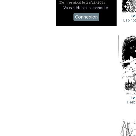
(Dernier ajout le 23/12/2024)
Vous n'êtes pas connecté.
Le
Connexion
Lapinot
Le
Herbe