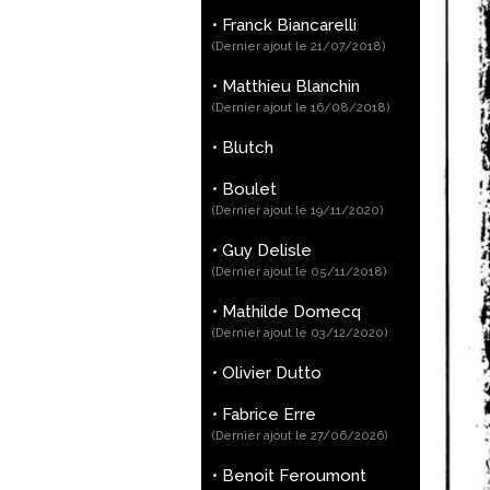
•
Franck Biancarelli
(Dernier ajout le 21/07/2018)
•
Matthieu Blanchin
(Dernier ajout le 16/08/2018)
•
Blutch
•
Boulet
(Dernier ajout le 19/11/2020)
•
Guy Delisle
(Dernier ajout le 05/11/2018)
•
Mathilde Domecq
(Dernier ajout le 03/12/2020)
•
Olivier Dutto
•
Fabrice Erre
(Dernier ajout le 27/06/2026)
•
Benoit Feroumont