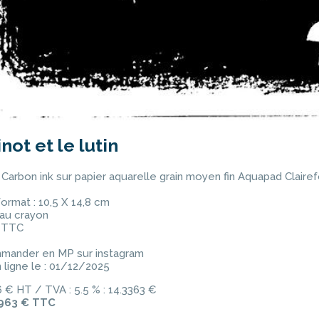
inot et le lutin
Carbon ink sur papier aquarelle grain moyen fin Aquapad Claire
format : 10,5 X 14,8 cm
 au crayon
 TTC
mander en MP sur instagram
 ligne le : 01/12/2025
 € HT / TVA : 5.5 % : 14.3363 €
963 € TTC