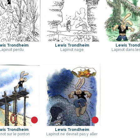
wis Trondheim
Lewis Trondheim
Lewis Tron
Lapinot perdu
Lapinot nage
Lapinot dans le
wis Trondheim
Lewis Trondheim
not sur le ponton
Lapinot ne devrait pas y aller