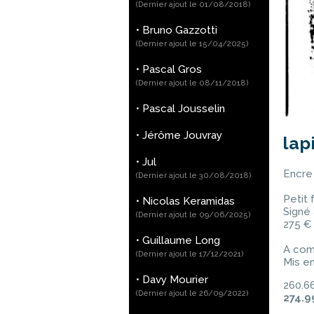
(Dernier ajout le 01/08/2018)
•
Bruno Gazzotti
(Dernier ajout le 15/04/2025)
•
Pascal Gros
(Dernier ajout le 08/11/2018)
•
Pascal Jousselin
•
Jérôme Jouvray
lap
•
Jul
Encre 
(Dernier ajout le 30/08/2018)
Petit 
•
Nicolas Keramidas
Signé
(Dernier ajout le 09/06/2025)
275 €
•
Guillaume Long
A com
(Dernier ajout le 17/12/2021)
Mis en
•
Davy Mourier
260.66
(Dernier ajout le 26/09/2022)
274.9