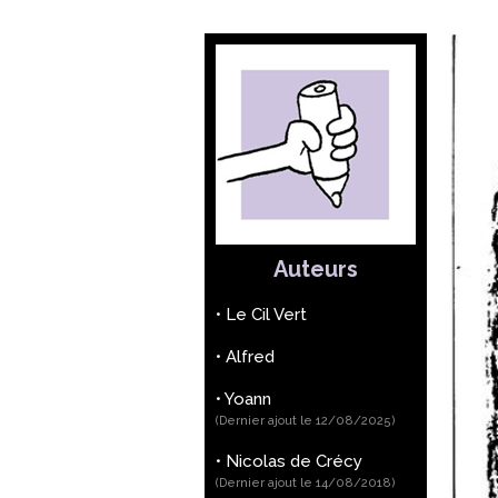
Auteurs
•
Le Cil Vert
•
Alfred
•
Yoann
(Dernier ajout le 12/08/2025)
•
Nicolas de Crécy
(Dernier ajout le 14/08/2018)