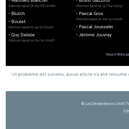
•
Matthieu Blanchin
•
Bruno Gazzotti
(Dernier ajout le 16/08/2018)
(Dernier ajout le 15/04/2025)
•
Blutch
•
Pascal Gros
(Dernier ajout le 08/11/2018)
•
Boulet
•
Pascal Jousselin
(Dernier ajout le 19/11/2020)
•
Guy Delisle
•
Jérôme Jouvray
(Dernier ajout le 05/11/2018)
Vous n'êtes p
Un problème est survenu, aucun article n'a été retourné c
© Les Dessinateurs | 2026 T
Con